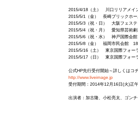
2015/4/18（土） 川口リリアメインホ
2015/5/1（金） 長崎ブリックホール 
2015/5/3（祝・日） 大阪フェスティ
2015/5/4（祝・月） 愛知県芸術劇場
2015/5/6（祝・水） 神戸国際会館こ
2015/5/8（金） 福岡市民会館 18:0
2015/5/16（土） 東京国際フォーラム
2015/5/17（日） 東京国際フォーラム
公式HP先行受付開始～詳しくはコチ
http://www.liveimage.jp
受付期間：2014年12月16日(火)正午12
出演者：加古隆、小松亮太、ゴンチチ、