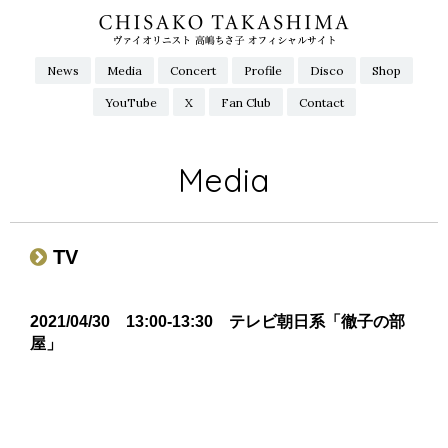
News
Media
Concert
Profile
Disco
Shop
YouTube
X
Fan Club
Contact
Media
TV
2021/04/30 13:00-13:30 テレビ朝日系「徹子の部
屋」