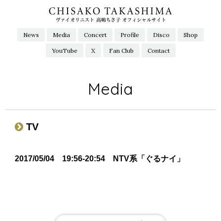
News
Media
Concert
Profile
Disco
Shop
YouTube
X
Fan Club
Contact
Media
TV
2017/05/04 19:56-20:54 NTV系「ぐるナイ」