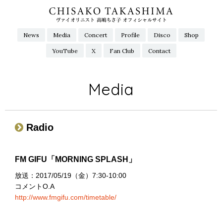
News
Media
Concert
Profile
Disco
Shop
YouTube
X
Fan Club
Contact
Media
Radio
FM GIFU「MORNING SPLASH」
放送：2017/05/19（金）7:30-10:00
コメントO.A
http://www.fmgifu.com/timetable/